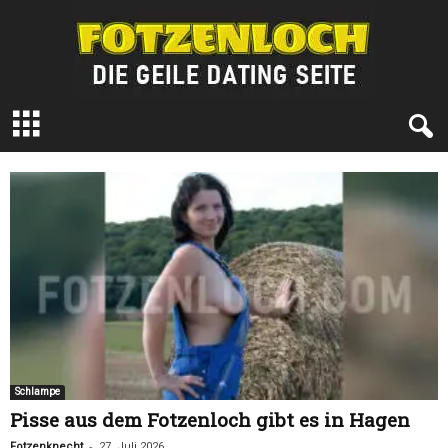
F
o
t
z
e
n
l
o
c
h
.
c
o
m
Schlampe
Pisse aus dem Fotzenloch gibt es in Hagen
-
Fotzenknecht
27. Juli 2026